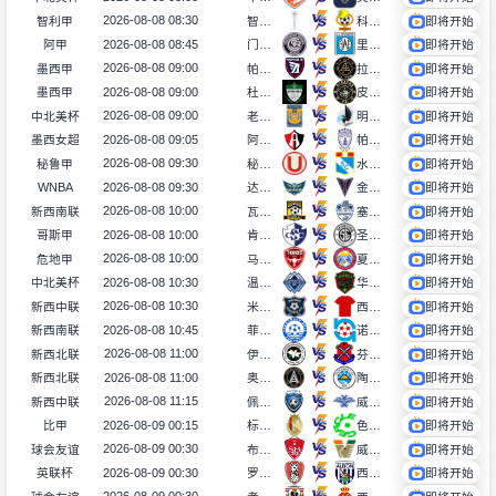
2026-08-08 08:30
智利甲
智利天主大学
科布雷索
即将开始
2026-08-08 08:45
阿甲
门多萨独立
里奥夸尔托学生队
即将开始
2026-08-08 09:00
墨西甲
帕蒂特兰德莫雷洛斯
拉巴斯竞技
即将开始
2026-08-08 09:00
墨西甲
杜兰戈
皮拉塔斯
即将开始
2026-08-08 09:00
中北美杯
老虎大学
明尼苏达联
即将开始
2026-08-08 09:05
墨西女超
阿特拉斯女足
帕丘卡女足
即将开始
2026-08-08 09:30
秘鲁甲
秘鲁体育大学
水晶竞技队
即将开始
WNBA
2026-08-08 09:30
达拉斯飞翼
金州女武神
即将开始
2026-08-08 10:00
新西南联
瓦纳卡AFC
塞尔温联合
即将开始
2026-08-08 10:00
哥斯甲
肯塔吉内斯
圣何塞体育
即将开始
2026-08-08 10:00
危地甲
马拉卡特高
夏拉祖
即将开始
2026-08-08 10:30
中北美杯
温哥华白浪
华雷斯
即将开始
2026-08-08 10:30
新西中联
米拉马尔流浪者
西方足球俱乐部
即将开始
2026-08-08 10:45
新西南联
菲利米德海湾
诺美德斯
即将开始
2026-08-08 11:00
新西北联
伊斯特恩沙伯奥克兰
芬奇布尔斯联
即将开始
2026-08-08 11:00
新西北联
奥克兰联
陶朗加市联
即将开始
2026-08-08 11:15
新西中联
佩托内
威斯顿沙伯
即将开始
2026-08-09 00:15
比甲
标准列日
色格拉布鲁日
即将开始
2026-08-09 00:30
球会友谊
布雷斯特
威尼斯
即将开始
2026-08-09 00:30
英联杯
罗瑟汉姆
西布罗姆维奇
即将开始