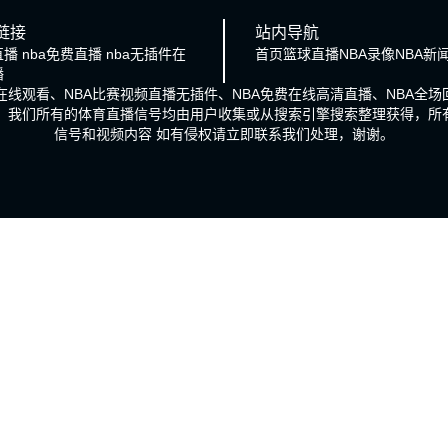
链接
站内导航
直播 nba免费直播 nba无插件在
首页
篮球直播
NBA录像
NBA新
播
播在线观看、NBA比赛视频直播无插件、NBA免费在线高清直播、NBA全
号。我们所有的体育直播信号均由用户收集或从搜索引擎搜索整理获得，所
信号和视频内容 如有侵权请立即联系我们处理，谢谢。