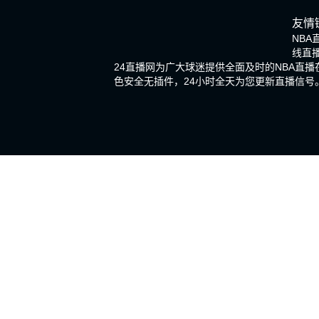
友情
NBA
线直
24直播网为广大球迷提供全面及时的NBA直
色安全无插件，24小时全天为您更新直播信