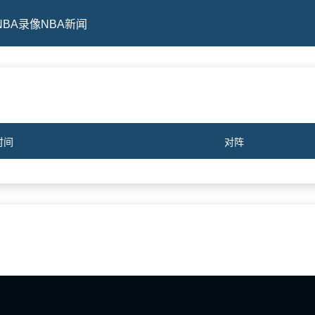
NBA录像
NBA新闻
时间
对阵