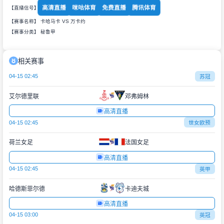
高清直播
咪咕体育
免费直播
腾讯体育
【直播信号】
【赛事名称】 卡哈马卡 VS 万卡约
【赛事分类】
秘鲁甲
相关赛事
04-15 02:45
苏冠
艾尔德里联
邓弗姆林
高清直播
04-15 02:45
世女欧预
荷兰女足
法国女足
高清直播
04-15 02:45
英甲
哈德斯菲尔德
卡迪夫城
高清直播
04-15 03:00
英冠