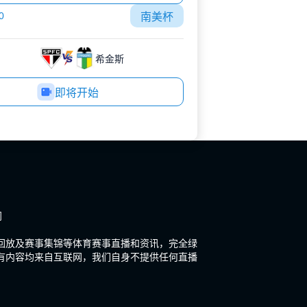
0
南美杯
希金斯
即将开始
闻
场回放及赛事集锦等体育赛事直播和资讯，完全绿
有内容均来自互联网，我们自身不提供任何直播