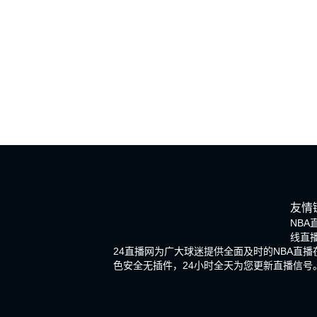
友情
NBA
线直
24直播网为广大球迷提供全面及时的NBA直
色安全无插件，24小时全天为您更新直播信