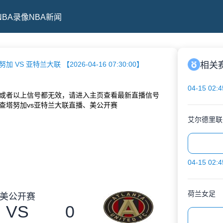
NBA录像
NBA新闻
加 VS 亚特兰大联 【2026-04-16 07:30:00】
相关
04-15 02:4
或者以上信号都无效，请进入主页查看最新直播信号
查塔努加vs亚特兰大联直播、美公开赛
艾尔德里联
04-15 02:4
荷兰女足
美公开赛
VS
0