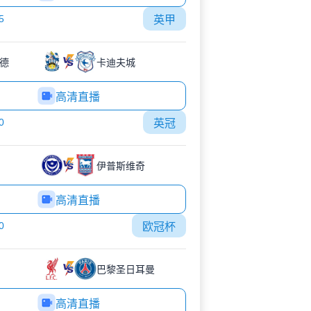
5
英甲
德
卡迪夫城
高清直播
0
英冠
伊普斯维奇
高清直播
0
欧冠杯
巴黎圣日耳曼
高清直播