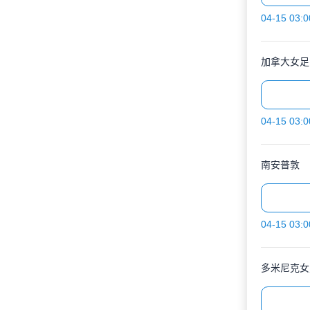
04-15 03:0
加拿大女足
04-15 03:0
南安普敦
04-15 03:0
多米尼克女